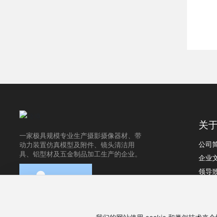
关
一家极具规模专业生产摄影摄像器材、带
动力装置仿真模型及附件、镜头清洁用
公司
具、铝型材及五金制品加工生产的企业。
企业
领导
资质
营销
扫码访问移动端